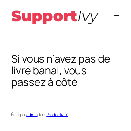
Aller
au
contenu
Si vous n’avez pas de
livre banal, vous
passez à côté
Écrit par
admin
dans
Productivité