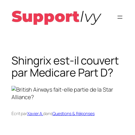
Aller
au
contenu
Shingrix est-il couvert
par Medicare Part D?
Écrit par
Xavier A.
dans
Questions & Réponses