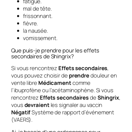
fatigue.
mal de tête.
frissonnant.
fièvre.
la nausée.
vomissement.
Que puis-je prendre pour les effets
secondaires de Shingrix?
Si vous rencontrez
Effets secondaires
,
vous pouvez choisir de
prendre
douleur en
vente libre
Médicament
comme
l’ibuprofène ou l’acétaminophène. Si vous
rencontrez
Effets secondaires
de
Shingrix
,
vous
devraient
les signaler au vaccin
Négatif
Système de rapport d’événement
(VAERS).
Ai-je besoin d’une ordonnance pour