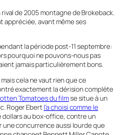
 rival de 2005
montagne de Brokeback
.
ent appréciée, avant même ses
 pendant la période post-11 septembre:
ors pourquoi ne pouvons-nous pas
taient jamais particulièrement bons.
 mais cela ne vaut rien que ce
encontré exactement la dérision complète
 Rotten Tomatoes du film
se situe à un
lic. Roger Ebert
l’a choisi comme le
e dollars au box-office, contre un
 sur une concurrence aussi lourde que
onne chance
et Bennett Miller
Capote
.