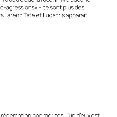
cro-agressions» – ce sont plus des
s Larenz Tate et Ludacris apparaît
de rédemption non mérités. L’un d’eux est