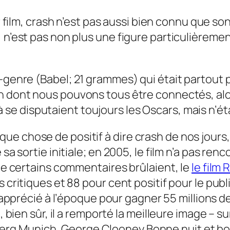
 film,
crash
n’est pas aussi bien connu que son
, n’est pas non plus une figure particulièrem
-genre (
Babel
;
21 grammes
) qui était partout
on dont
nous pouvons tous être connectés, al
à se disputaient toujours les Oscars, mais n’é
ue chose de positif à dire
crash
de nos jours,
 sa sortie initiale; en 2005, le film n’a pas r
que certains commentaires brûlaient, le
le film
s critiques et 88 pour cent positif pour le pub
ez apprécié à l’époque pour gagner 55 millions d
t, bien sûr, il a remporté la meilleure image –
berg
Munich
, George Clooney
Bonne nuit et b