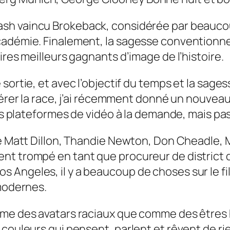
ash
vaincu
Brokeback
, considérée par beauco
cadémie. Finalement, la sagesse conventionnel
ires meilleurs gagnants d’image de l’histoire.
sortie, et avec l’objectif du temps et la sage
gérer la race, j’ai récemment donné un nouveau 
des plateformes de vidéo à la demande, mais pa
mme Matt Dillon, Thandie Newton, Don Cheadle,
t trompé en tant que procureur de district de 
Angeles, il y a beaucoup de choses sur le fil
 modernes.
mme des avatars raciaux que comme des êtres 
couleurs qui pensent, parlent et rêvent de rien