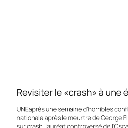
Revisiter le «crash» à un
UNE
après une semaine d’horribles confl
nationale après le meurtre de George Fl
sur
crash
, lauréat controversé de l’Osca