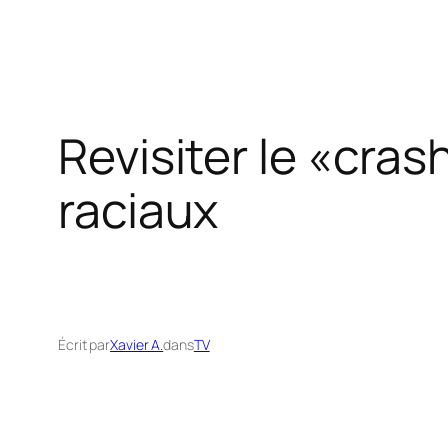
Revisiter le «cra
raciaux
Écrit par
Xavier A.
dans
TV