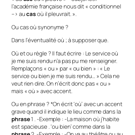
l’académie française nous dit « conditionnel
–> au
cas
où il pleuvrait. ».
Ou cas où synonyme ?
Dans l’éventualité où ; à supposer que.
Où et ou règle ? Il faut écrire : Le service où
je me suis rendu n’a pas pu me renseigner.
Remplaçons « ou » par « ou bien » : « Le
service ou bien je me suis rendu… » Cela ne
veut rien dire. On n’écrit donc pas « ou »
mais « où » avec accent.
Ou en phrase ? *On écrit ‘où’ avec un accent
grave quand il indique le lieu comme dans la
phrase
1 . -Exemple : -La maison où j’habite
est spacieuse . ‘ou bien’ comme dans la
phrase
2. -Exemple : -On va au théâtre ou au