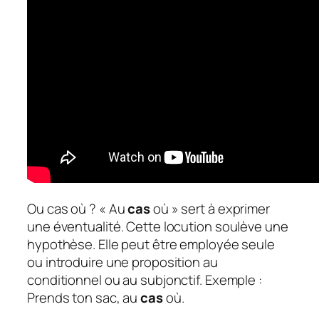
Ou cas où ? « Au
cas
où » sert à exprimer
une éventualité. Cette locution soulève une
hypothèse. Elle peut être employée seule
ou introduire une proposition au
conditionnel ou au subjonctif. Exemple :
Prends ton sac, au
cas
où.