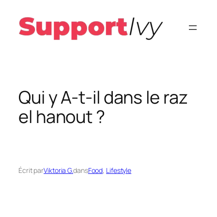
Aller
au
contenu
Qui y A-t-il dans le raz
el hanout ?
Écrit par
Viktoria G.
dans
Food
, 
Lifestyle