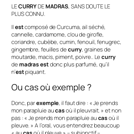
LE
CURRY
DE
MADRAS
, SANS DOUTE LE
PLUS CONNU.
Il
est
composé de Curcuma, ail séché,
cannelle, cardamome, clou de girofle,
coriandre, cubèbe, cumin, fenouil, fenugrec,
gingembre, feuilles de
curry
, graines de
moutarde, macis, piment, poivre.. Le
curry
de
madras est
donc plus parfumé, qu’il
n’
est
piquant.
Ou cas où exemple ?
Donc, par
exemple
, il faut dire : « Je prends
mon parapluie au
cas
où il pleuvrait. » et non
pas : « Je prends mon parapluie au
cas
où il
pleuve. » A l’oral, vous entendrez beaucoup
« au
cas
où il pleuve » – subjonctif –