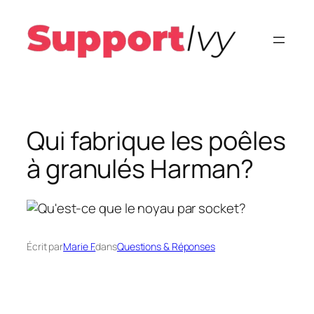
Aller
au
contenu
Qui fabrique les poêles
à granulés Harman?
Écrit par
Marie F.
dans
Questions & Réponses