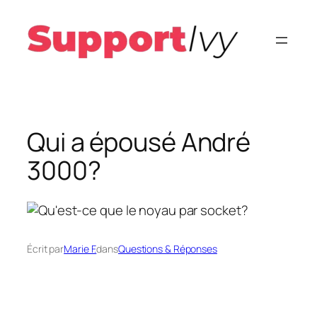
Aller
au
contenu
Qui a épousé André
3000?
Écrit par
Marie F.
dans
Questions & Réponses