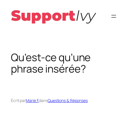
Aller
au
contenu
Qu’est-ce qu’une
phrase insérée?
Écrit par
Marie F.
dans
Questions & Réponses