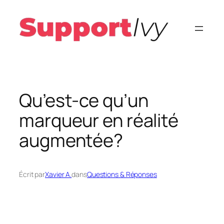
Aller
au
contenu
Qu’est-ce qu’un
marqueur en réalité
augmentée?
Écrit par
Xavier A.
dans
Questions & Réponses