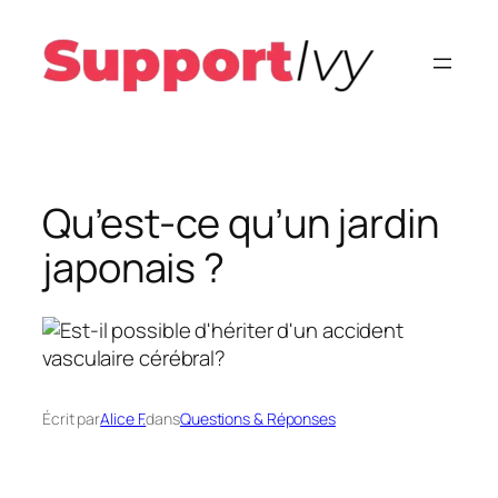
Aller
au
contenu
Qu’est-ce qu’un jardin
japonais ?
Écrit par
Alice F.
dans
Questions & Réponses