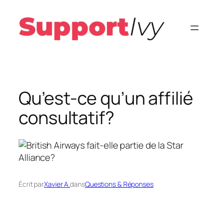
Aller
au
contenu
Qu’est-ce qu’un affilié
consultatif?
Écrit par
Xavier A.
dans
Questions & Réponses