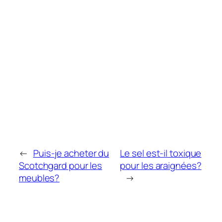
←
Puis-je acheter du
Le sel est-il toxique
Scotchgard pour les
pour les araignées?
meubles?
→