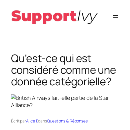
Aller
au
contenu
Qu’est-ce qui est
considéré comme une
donnée catégorielle?
Écrit par
Alice F.
dans
Questions & Réponses