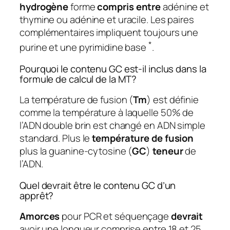
hydrogène
forme
compris entre
adénine et
thymine ou adénine et uracile. Les paires
complémentaires impliquent toujours une
*
purine et une pyrimidine base
.
Pourquoi le contenu GC est-il inclus dans la
formule de calcul de la MT?
La température de fusion (
Tm
) est définie
comme la température à laquelle 50% de
l’ADN double brin est changé en ADN simple
standard. Plus le
température de fusion
plus la guanine-cytosine (
GC
)
teneur
de
l’ADN.
Quel devrait être le contenu GC d’un
apprêt?
Amorces
pour PCR et séquençage
devrait
avoir une longueur comprise entre 18 et 25