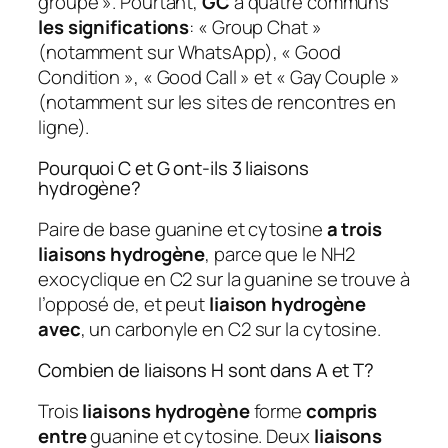
groupe ». Pourtant,
GC
a quatre communs
les significations
: « Group Chat »
(notamment sur WhatsApp), « Good
Condition », « Good Call » et « Gay Couple »
(notamment sur les sites de rencontres en
ligne).
Pourquoi C et G ont-ils 3 liaisons
hydrogène?
Paire de base guanine et cytosine
a trois
liaisons hydrogène
, parce que le NH2
exocyclique en C2 sur la guanine se trouve à
l’opposé de, et peut
liaison hydrogène
avec
, un carbonyle en C2 sur la cytosine.
Combien de liaisons H sont dans A et T?
Trois
liaisons hydrogène
forme
compris
entre
guanine et cytosine. Deux
liaisons