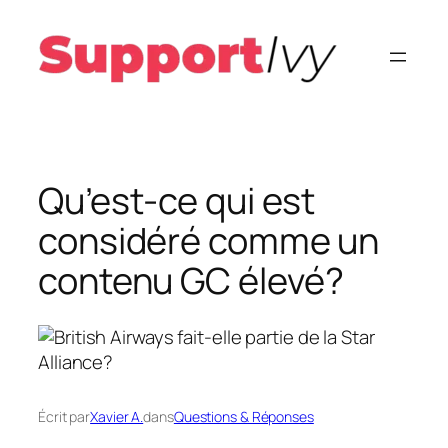
Aller
au
contenu
Qu’est-ce qui est
considéré comme un
contenu GC élevé?
Écrit par
Xavier A.
dans
Questions & Réponses