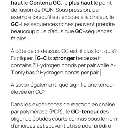
haut
le
Contenu GC
, le
plus haut
le point
de fusion de l’ADN. Sous pression, par
exemple lorsqu’il est exposé à la chaleur, le
GC
-Les séquences riches peuvent prendre
beaucoup plus d’abus que
GC
-séquences
faibles.
À côté de ci-dessus, GC est-il plus fort qu’à?
Expliquer. [
G-C
is
stronger
because it
contains 3 Hydrogen bonds per pair while A-
T only has 2 Hydrogen bonds per pair.]
À savoir également, que signifie une teneur
élevée en GC?
Dans les expériences de réaction en chaîne
par polymérase (PCR), le
GC
–
teneur
des
oligonucléotides courts connus sous le nom
d’amorces est souvent utilisé pour prédire