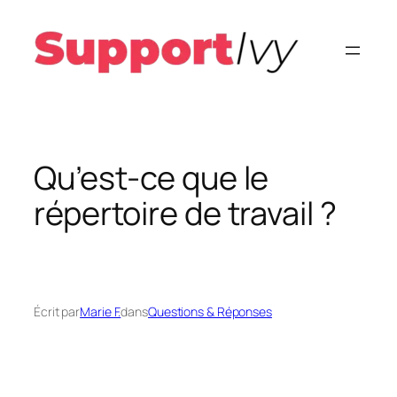
Aller
au
contenu
Qu’est-ce que le
répertoire de travail ?
Écrit par
Marie F.
dans
Questions & Réponses