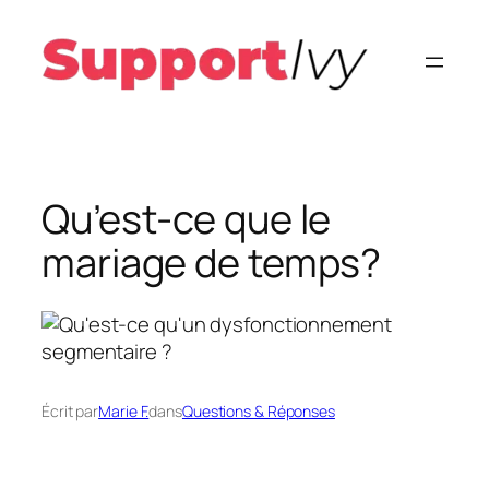
Aller
au
contenu
Qu’est-ce que le
mariage de temps?
Écrit par
Marie F.
dans
Questions & Réponses