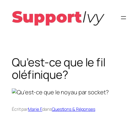
Aller
au
contenu
Qu’est-ce que le fil
oléfinique?
Écrit par
Marie F.
dans
Questions & Réponses