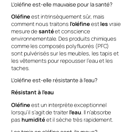
L’oléfine est-elle mauvaise pour la santé?
Oléfine
est intrinsèquement sûr, mais
comment nous traitons
l’oléfine
est
les
vraie
mesure de
santé
et conscience
environnementale. Des produits chimiques
comme les composés polyfluorés (PFC)
sont pulvérisés sur les meubles, les tapis et
les vêtements pour repousser l’eau et les
taches.
L’oléfine est-elle résistante à l’eau?
Résistant à l’eau
Oléfine
est un interprète exceptionnel
lorsqu’il s’agit de traiter
l’eau
. Il n’absorbe
pas
humidité
et il sèche très rapidement.
Les tapis en oléfine sont-ils mous?