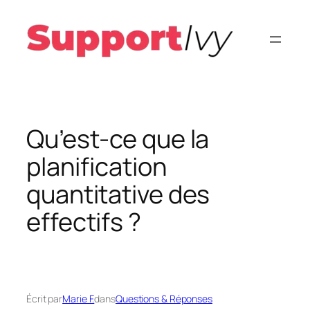
Aller
au
contenu
Qu’est-ce que la
planification
quantitative des
effectifs ?
Écrit par
Marie F.
dans
Questions & Réponses