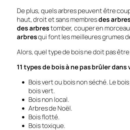
De plus, quels arbres peuvent être cou
haut, droit et sans membres
des arbre
des arbres
tomber, couper en morceaux 
arbres
qui font les meilleures grumes d
Alors, quel type de bois ne doit pas êt
11 types de bois à ne pas brûler dans 
Bois vert ou bois non séché. Le bois
bois vert.
Bois non local.
Arbres de Noël.
Bois flotté.
Bois toxique.