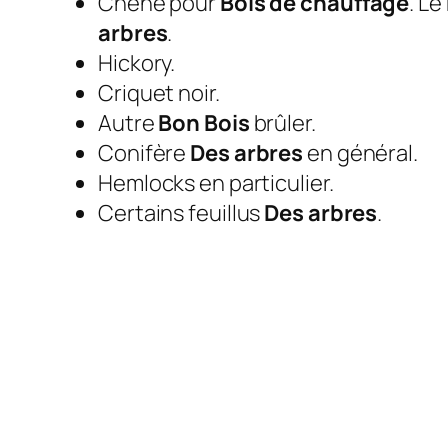
Chêne pour
Bois de chauffage
. Le
arbres
.
Hickory.
Criquet noir.
Autre
Bon
Bois
brûler.
Conifère
Des arbres
en général.
Hemlocks en particulier.
Certains feuillus
Des arbres
.