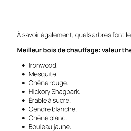
À savoir également, quels arbres font l
Meilleur bois de chauffage: valeur t
Ironwood.
Mesquite.
Chêne rouge.
Hickory Shagbark.
Érable à sucre.
Cendre blanche.
Chêne blanc.
Bouleau jaune.