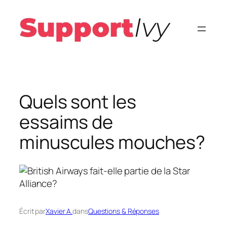
Aller
au
contenu
Quels sont les
essaims de
minuscules mouches?
Écrit par
Xavier A.
dans
Questions & Réponses