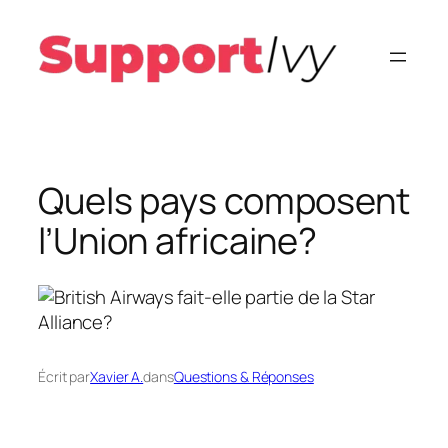
Aller
au
contenu
Quels pays composent
l’Union africaine?
Écrit par
Xavier A.
dans
Questions & Réponses