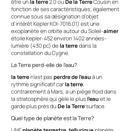
être un
la terre
2.0 ou
De la Terre
Cousin en
fonction de ses caractéristiques; également
connue sous sa désignation d’objet
d’intérêt Kepler KOI-7016.01) est une
exoplanète en orbite autour du Soleil-
aimer
étoile Kepler-452 environ 1402 années-
lumière (430 pc) de
la terre
dans la
constellation du Cygne.
La Terre perd-elle de l’eau?
la terre
n’est pas
perdre de l’eau
à un
rythme significatif car
la terre
,
contrairement à Mars, a un piège froid dans
la stratosphère qui gèle le plus
l’eau
et le
garde plus près du
De la Terre
surface.
Quel type de planète est la Terre?
UNE
planète terrestre
,
tellurique
planète,