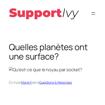
Aller
au
contenu
Quelles planètes ont
une surface?
Écrit par
Marie F.
dans
Questions & Réponses