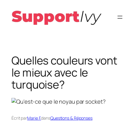
Aller
au
contenu
Quelles couleurs vont
le mieux avec le
turquoise?
Écrit par
Marie F.
dans
Questions & Réponses