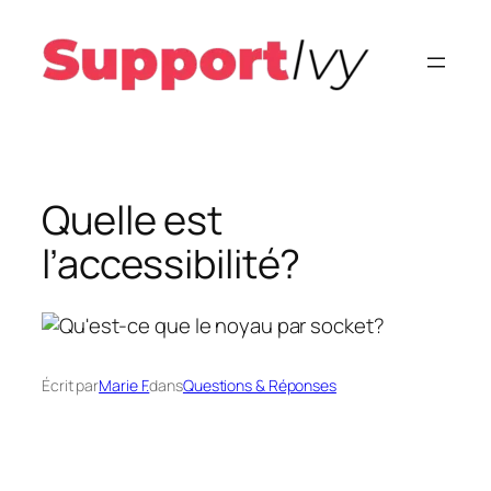
Aller
au
contenu
Quelle est
l’accessibilité?
Écrit par
Marie F.
dans
Questions & Réponses