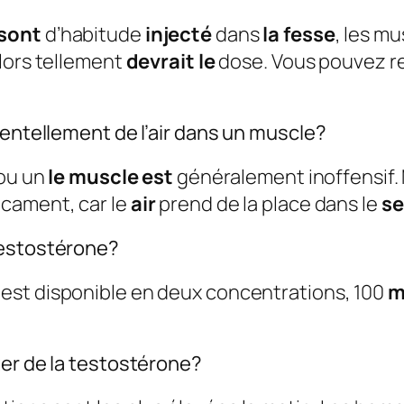
sont
d’habitude
injecté
dans
la fesse
, les mu
lors tellement
devrait le
dose. Vous pouvez r
dentellement de l’air dans un muscle?
 ou un
le muscle est
généralement inoffensif. M
icament, car le
air
prend de la place dans le
se
testostérone?
 est disponible en deux concentrations, 100
m
ter de la testostérone?