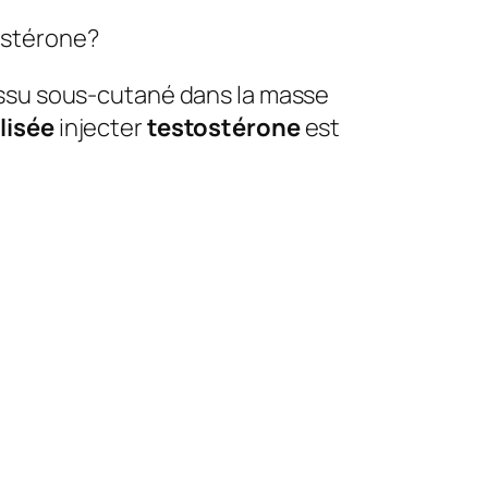
tostérone?
tissu sous-cutané dans la masse
ilisée
injecter
testostérone
est