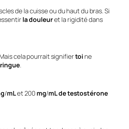
scles de la cuisse ou du haut du bras. Si
essentir
la douleur
et la rigidité dans
ais cela pourrait signifier
toi
ne
ringue
.
g
/
mL
et 200
mg
/
mL de testostérone