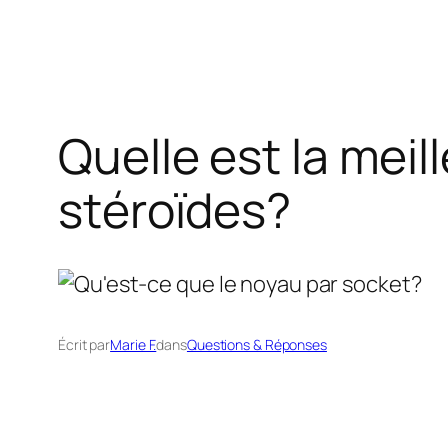
Quelle est la meill
stéroïdes?
Écrit par
Marie F.
dans
Questions & Réponses