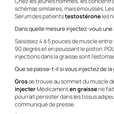
Chez les jeunes hommes, les concentrat
schémas similaires, mais émoussés. Les
Sérum des patients
testostérone
les n
Dans quelle mesure injectez-vous une a
Saisissez 4 à 5 pouces de muscle entre 
90 degrés et en poussant le piston. P
injections dans la graisse sont l’estomac 
Que se passe-t-il si vous injectez de la
Gros
se trouve au sommet du muscle des
injecter
Médicament
en graisse
ne fai
pourrait persister dans les tissus adipe
communiqué de presse.