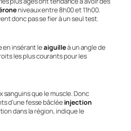
mes plus âgés ont tendance à avoir des
érone
niveaux entre 8h00 et 11h00.
vent donc pas se fier à un seul test.
 en insérant le
aiguille
à un angle de
ts les plus courants pour les
ux sanguins que le muscle. Donc
nts d’une fesse bâclée
injection
ion dans la région, indique le