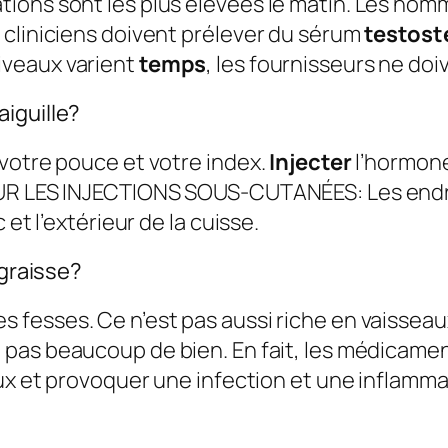
ions sont les plus élevées le matin. Les hom
 cliniciens doivent prélever du sérum
testost
iveaux varient
temps
, les fournisseurs ne doi
iguille?
votre pouce et votre index.
Injecter
l’hormone
OUR LES INJECTIONS SOUS-CUTANÉES: Les endroi
et l’extérieur de la cuisse.
 graisse?
 fesses. Ce n’est pas aussi riche en vaissea
t pas beaucoup de bien. En fait, les médicame
ux et provoquer une infection et une inflammat