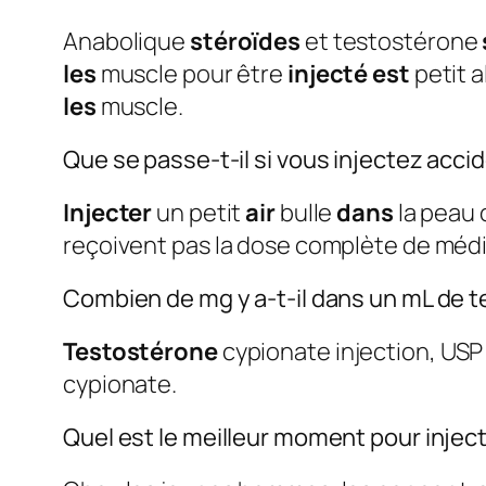
Anabolique
stéroïdes
et testostérone
les
muscle pour être
injecté est
petit a
les
muscle.
Que se passe-t-il si vous injectez acci
Injecter
un petit
air
bulle
dans
la peau
reçoivent pas la dose complète de méd
Combien de mg y a-t-il dans un mL de 
Testostérone
cypionate injection, USP
cypionate.
Quel est le meilleur moment pour injec