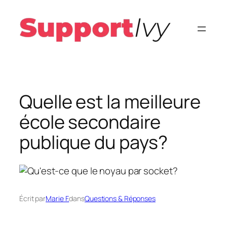
Aller
au
contenu
Quelle est la meilleure
école secondaire
publique du pays?
Écrit par
Marie F.
dans
Questions & Réponses