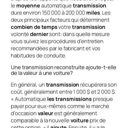
le
moyenne
automatique
transmission
dure environ 150 000 à 200 000
miles
. Les
deux principaux facteurs qui déterminent
combien de temps
votre
transmission
volonté
dernier
sont: dans quelle mesure
vous suivez les procédures d’entretien
recommandées par le fabricant et vos
habitudes de conduite.
Une transmission reconstruite ajoute-t-elle
de la valeur à une voiture?
En général, un
transmission
récupérera son
coût, généralement entre 1 000 $ et 2 000 $.
« Automatique
les transmissions
presque
payer pour eux-mêmes comme le marché
d’occasion
valeur
est généralement
comparable à la nouvelle
voiture
prix de
cette option, « il
ajoute
. Ensuite, il y a le