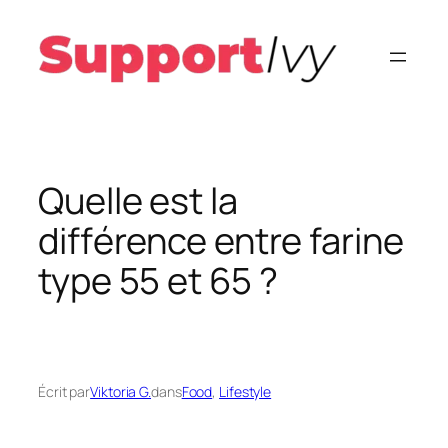
Aller
au
contenu
Quelle est la
différence entre farine
type 55 et 65 ?
Écrit par
Viktoria G.
dans
Food
, 
Lifestyle