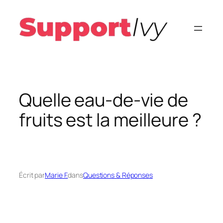
Aller
au
contenu
Quelle eau-de-vie de
fruits est la meilleure ?
Écrit par
Marie F.
dans
Questions & Réponses