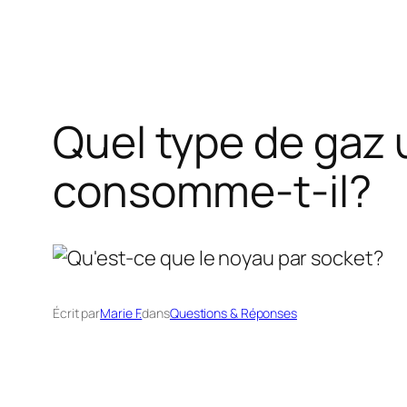
Quel type de gaz 
consomme-t-il?
Écrit par
Marie F.
dans
Questions & Réponses