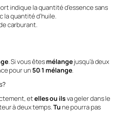
ort indique la quantité d’essence sans
la quantité d’huile.
 de carburant.
nge
. Si vous êtes
mélange
jusqu’à deux
ence pour un
50
:
1 mélange
.
es?
ectement, et
elles ou ils
va geler dans le
eur à deux temps.
Tu
ne pourra pas