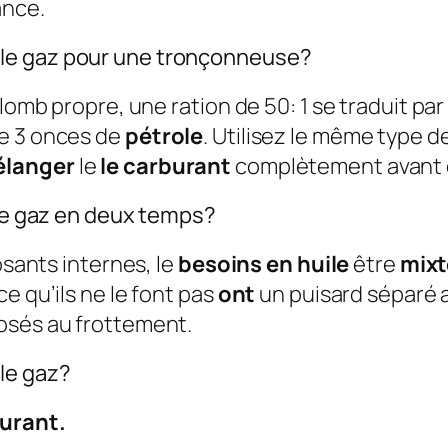
ance.
le gaz pour une tronçonneuse?
plomb propre, une ration de 50: 1 se traduit p
te 3 onces de
pétrole
. Utilisez le même type 
langer
le
le carburant
complètement avant d
 le gaz en deux temps?
osants internes, le
besoins en huile
être
mixt
e qu’ils ne le font pas
ont
un puisard séparé 
osés au frottement.
le gaz?
urant.