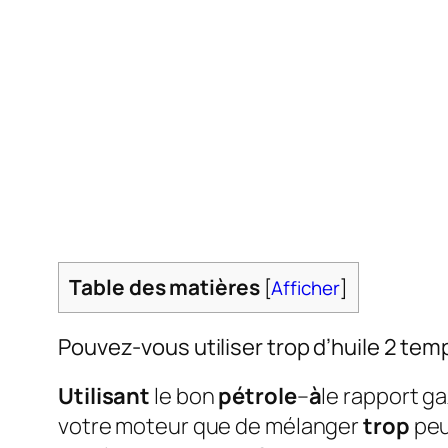
Table des matières
[
Afficher
]
Pouvez-vous utiliser trop d’huile 2 tem
Utilisant
le bon
pétrole
–
à
le rapport g
votre moteur que de mélanger
trop
pe