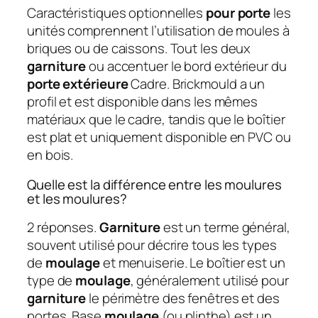
Caractéristiques optionnelles
pour porte
les
unités comprennent l’utilisation de moules à
briques ou de caissons. Tout les deux
garniture
ou accentuer le bord extérieur du
porte extérieure
Cadre. Brickmould a un
profil et est disponible dans les mêmes
matériaux que le cadre, tandis que le boîtier
est plat et uniquement disponible en PVC ou
en bois.
Quelle est la différence entre les moulures
et les moulures?
2 réponses.
Garniture
est un terme général,
souvent utilisé pour décrire tous les types
de
moulage
et menuiserie. Le boîtier est un
type de
moulage
, généralement utilisé pour
garniture
le périmètre des fenêtres et des
portes. Base
moulage
(ou plinthe) est un