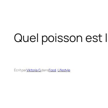
Quel poisson est 
Écrit par
Viktoria G.
dans
Food
, 
Lifestyle