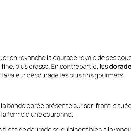
nguer en revanche la daurade royale de ses cou
fine, plus grasse. En contrepartie, les
dorad
t la valeur décourage les plus fins gourmets.
la bande dorée présente sur son front, située 
 la forme d’une couronne.
lets de daurade se cuisinent bien à la vapeur