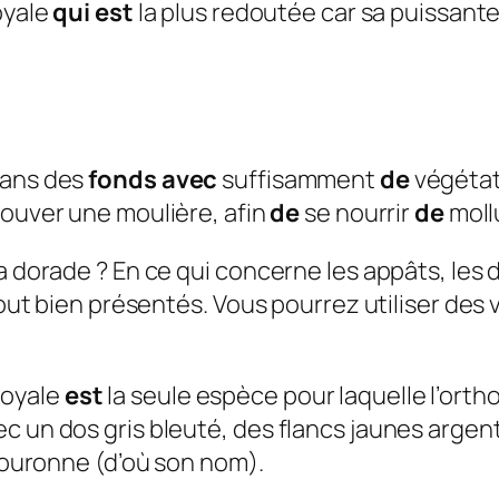
oyale
qui est
la plus redoutée car sa puissante 
dans des
fonds avec
suffisamment
de
végétat
ouver une moulière, afin
de
se nourrir
de
mollu
la dorade ? En ce qui concerne les appâts, les
tout bien présentés. Vous pourrez utiliser des 
royale
est
la seule espèce pour laquelle l’or
ec un dos gris bleuté, des flancs jaunes arge
 couronne (d’où son nom).