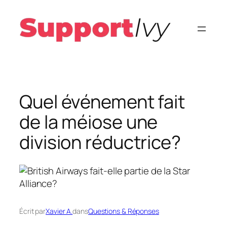
Aller
au
contenu
Quel événement fait
de la méiose une
division réductrice?
Écrit par
Xavier A.
dans
Questions & Réponses