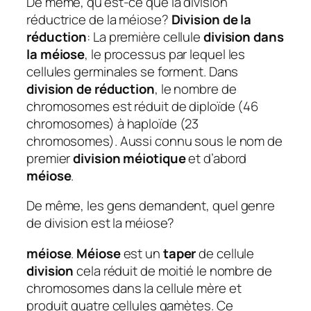
De même, qu’est-ce que la division
réductrice de la méiose?
Division de la
réduction
: La première cellule
division dans
la méiose
, le processus par lequel les
cellules germinales se forment. Dans
division de réduction
, le nombre de
chromosomes est réduit de diploïde (46
chromosomes) à haploïde (23
chromosomes). Aussi connu sous le nom de
premier
division méiotique
et d’abord
méiose
.
De même, les gens demandent, quel genre
de division est la méiose?
méiose
.
Méiose
est un
taper
de cellule
division
cela réduit de moitié le nombre de
chromosomes dans la cellule mère et
produit quatre cellules gamètes. Ce