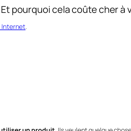
 – Et pourquoi cela coûte cher à
e Internet
.
tiliser un produit.
Ils veulent quelque chose 