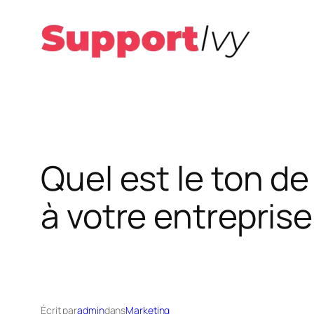
Aller
au
contenu
Quel est le ton de
à votre entreprise
Écrit par
admin
dans
Marketing