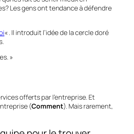
ïdes? Les gens ont tendance à défendre
oi
« . Il introduit l’idée de la
cercle doré
s.
es. »
vices offerts par l’entreprise. Et
ntreprise (
Comment
). Mais rarement,
quipe pour le trouver