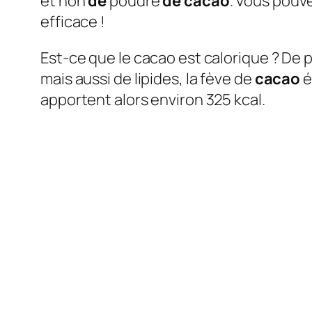
et non
de
poudre
de cacao
. Vous pouv
efficace !
Est-ce que le cacao est calorique ? De p
mais aussi de lipides, la fève de
cacao
é
apportent alors environ 325 kcal.