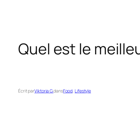
Quel est le meill
Écrit par
Viktoria G.
dans
Food
, 
Lifestyle