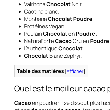
Valrhona
Chocolat
Noir.
Caotina blanc.
Monbana
Chocolat Poudre
.
Protéines Vegan.
Poulain
Chocolat en Poudre
.
NaturaForte
Cacao
Cru en
Poudre
L’Authentique
Chocolat
.
Chocolat
Blanc Zephyr.
Table des matières
[
Afficher
]
Quel est le meilleur cacao 
Cacao
en poudre : il se dissout plus faci