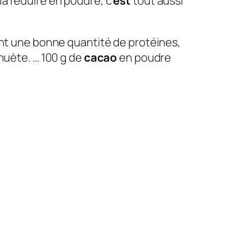
la réduire en poudre, c’
est
tout aussi
nt une bonne quantité de protéines,
huète. … 100 g de
cacao
en poudre