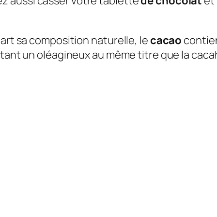
ez aussi casser votre tablette
de chocolat
et 
art sa composition naturelle, le
cacao
contie
tant un oléagineux au même titre que la caca