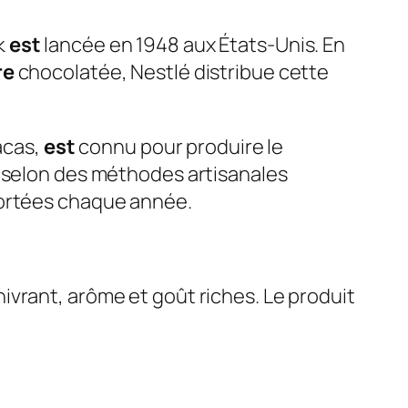
k
est
lancée en 1948 aux États-Unis. En
re
chocolatée, Nestlé distribue cette
acas,
est
connu pour produire le
mé selon des méthodes artisanales
ortées chaque année.
ivrant, arôme et goût riches. Le produit