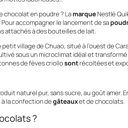
e chocolat en poudre ? La
marque
Nestlé Qui
e. Pour accompagner le lancement de sa
poud
ns attachés à des bouteilles de lait.
petit village de Chuao, situé à l’ouest de Car
 cultivé sous un microclimat idéal et transfor
tonnes de fèves criollo
sont
récoltées et exp
duit naturel pur, sans sucre, au goût amer. En
 à la confection de
gâteaux
et de chocolats.
hocolats ?