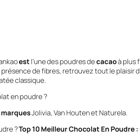
 Cankao
est
l’une des poudres de
cacao
à plus 
a présence de fibres, retrouvez tout le plaisi
atée classique.
olat en poudre ?
s
marques
Jolivia, Van Houten et Naturela.
oudre ?
Top 10
Meilleur Chocolat En Poudre
: