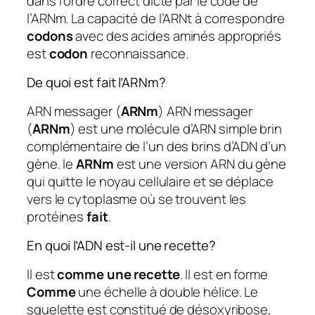
dans l’ordre correct dicté par le code de
l’ARNm. La capacité de l’ARNt à correspondre
codons
avec des acides aminés appropriés
est
codon
reconnaissance.
De quoi est fait l’ARNm?
ARN messager (
ARNm
) ARN messager
(
ARNm
) est une molécule d’ARN simple brin
complémentaire de l’un des brins d’ADN d’un
gène. le
ARNm
est une version ARN du gène
qui quitte le noyau cellulaire et se déplace
vers le cytoplasme où se trouvent les
protéines
fait
.
En quoi l’ADN est-il une recette?
Il est
comme une recette
. Il est en forme
Comme
une échelle à double hélice. Le
squelette est constitué de désoxyribose,