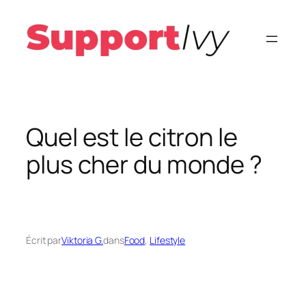
Aller
au
contenu
Quel est le citron le
plus cher du monde ?
Écrit par
Viktoria G.
dans
Food
, 
Lifestyle