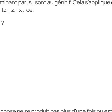
rminant par ‚s’‚ sont au génitif. Cela s’appliq
z ‚-z‚ -x ‚-ce.
 ?
hose ne se produit pas plus d’une fois ou est u