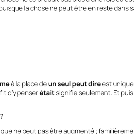
puisque la chose ne peut être en reste dans s
mme
à la place de
un seul peut dire
est unique
ffit d’y penser
était
signifie seulement. Et puis
l?
unique ne peut pas être augmenté ; familièremen