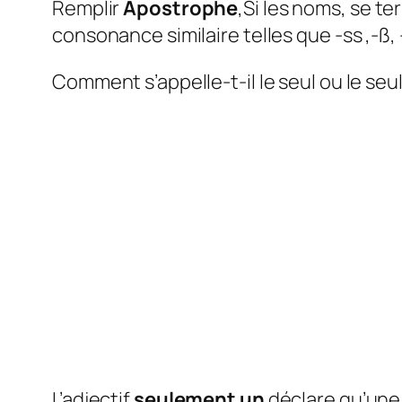
Remplir
Apostrophe
‚Si les noms‚ se te
consonance similaire telles que -ss ‚-ß‚ -t
Comment s’appelle-t-il le seul ou le seul
L’adjectif
seulement un
déclare qu’une c