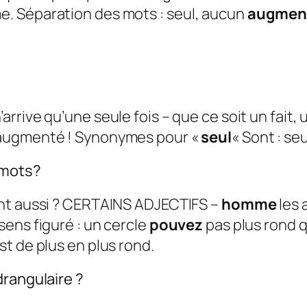
. Séparation des mots : seul, aucun
augmen
arrive qu’une seule fois – que ce soit un fait,
e augmenté ! Synonymes pour «
seul
« Sont : seu
 mots?
ent aussi ? CERTAINS ADJECTIFS –
homme
les 
u sens figuré : un cercle
pouvez
pas plus rond 
 est de plus en plus rond.
drangulaire ?