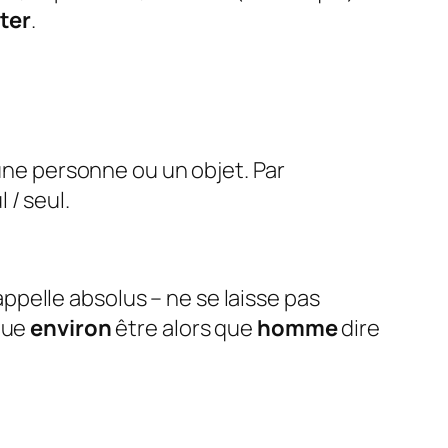
ter
.
 une personne ou un objet. Par
l / seul.
appelle absolus – ne se laisse pas
que
environ
être alors que
homme
dire