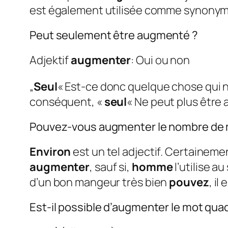
est également utilisée comme synonyme
Peut seulement être augmenté ?
Adjektif
augmenter
: Oui ou non
„
Seul
« Est-ce donc quelque chose qui n’
conséquent, «
seul
« Ne peut plus êtr
Pouvez-vous augmenter le nombre de
Environ
est un tel adjectif. Certainem
augmenter
, sauf si,
homme
l’utilise a
d’un bon mangeur très bien
pouvez
, il
Est-il possible d’augmenter le mot qua