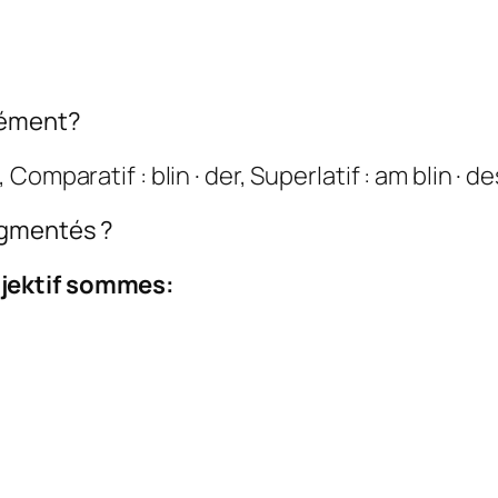
lément?
, Comparatif : blin · der, Superlatif : am blin · de
ugmentés ?
jektif
sommes: