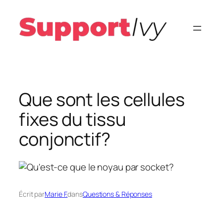
Aller
au
contenu
Que sont les cellules
fixes du tissu
conjonctif?
Écrit par
Marie F.
dans
Questions & Réponses