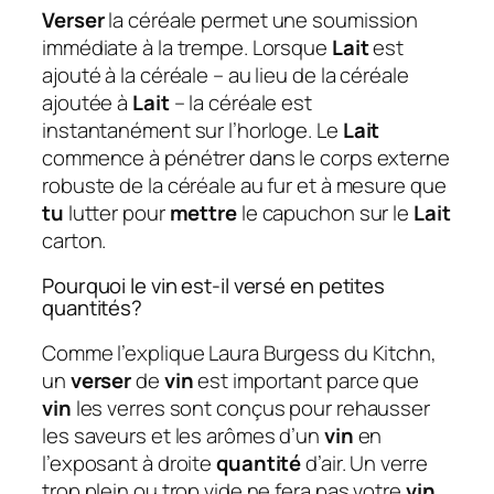
Verser
la céréale permet une soumission
immédiate à la trempe. Lorsque
Lait
est
ajouté à la céréale – au lieu de la céréale
ajoutée à
Lait
– la céréale est
instantanément sur l’horloge. Le
Lait
commence à pénétrer dans le corps externe
robuste de la céréale au fur et à mesure que
tu
lutter pour
mettre
le capuchon sur le
Lait
carton.
Pourquoi le vin est-il versé en petites
quantités?
Comme l’explique Laura Burgess du Kitchn,
un
verser
de
vin
est important parce que
vin
les verres sont conçus pour rehausser
les saveurs et les arômes d’un
vin
en
l’exposant à droite
quantité
d’air. Un verre
trop plein ou trop vide ne fera pas votre
vin