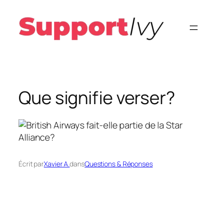
Aller
au
contenu
Que signifie verser?
Écrit par
Xavier A.
dans
Questions & Réponses