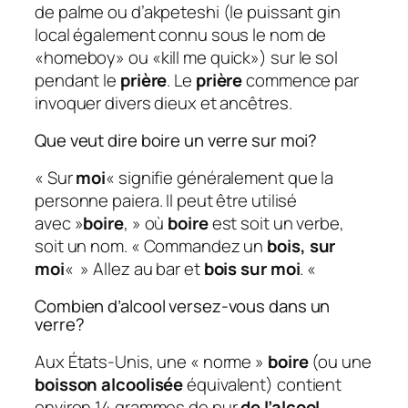
de palme ou d’akpeteshi (le puissant gin
local également connu sous le nom de
«homeboy» ou «kill me quick») sur le sol
pendant le
prière
. Le
prière
commence par
invoquer divers dieux et ancêtres.
Que veut dire boire un verre sur moi?
« Sur
moi
« signifie généralement que la
personne paiera. Il peut être utilisé
avec »
boire
, » où
boire
est soit un verbe,
soit un nom. « Commandez un
bois, sur
moi
« » Allez au bar et
bois sur moi
. «
Combien d’alcool versez-vous dans un
verre?
Aux États-Unis, une « norme »
boire
(ou une
boisson alcoolisée
équivalent) contient
environ 14 grammes de pur
de l’alcool
,