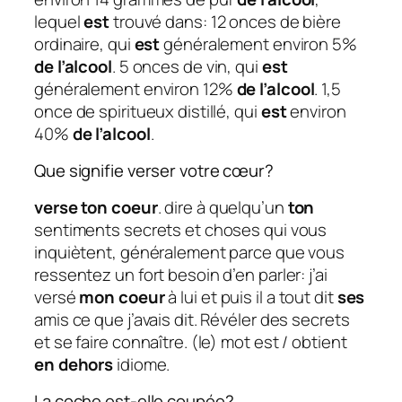
lequel
est
trouvé dans: 12 onces de bière
ordinaire, qui
est
généralement environ 5%
de l’alcool
. 5 onces de vin, qui
est
généralement environ 12%
de l’alcool
. 1,5
once de spiritueux distillé, qui
est
environ
40%
de l’alcool
.
Que signifie verser votre cœur?
verse ton coeur
. dire à quelqu’un
ton
sentiments secrets et choses qui vous
inquiètent, généralement parce que vous
ressentez un fort besoin d’en parler: j’ai
versé
mon coeur
à lui et puis il a tout dit
ses
amis ce que j’avais dit. Révéler des secrets
et se faire connaître. (le) mot est / obtient
en dehors
idiome.
La coche est-elle coupée?