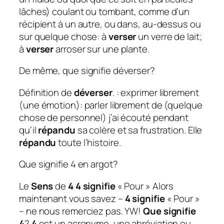
lâches) coulant ou tombant, comme d’un
récipient à un autre, ou dans, au-dessus ou
sur quelque chose: à
verser
un verre de lait;
à
verser
arroser sur une plante.
De même, que signifie déverser?
Définition de
déverser
. : exprimer librement
(une émotion): parler librement de (quelque
chose de personnel) j’ai écouté pendant
qu’il
répandu
sa colère et sa frustration. Elle
répandu
toute l’histoire.
Que signifie 4 en argot?
Le
Sens
de
4
4 signifie
« Pour » Alors
maintenant vous savez –
4 signifie
« Pour »
– ne nous remerciez pas. YW!
Que signifie
4
?
4
est un acronyme, une abréviation ou