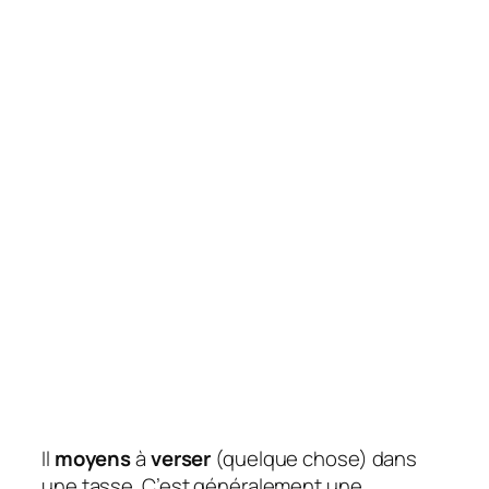
Il
moyens
à
verser
(quelque chose) dans
une tasse. C’est généralement une