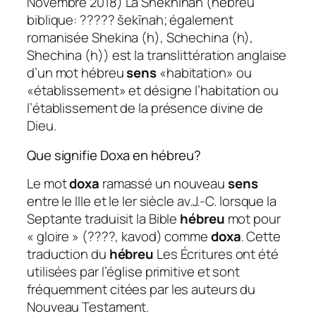
Novembre 2018) La Shekhinah (hébreu
biblique: ????? šekīnah; également
romanisée Shekina (h), Schechina (h),
Shechina (h)) est la translittération anglaise
d’un mot hébreu
sens
«habitation» ou
«établissement» et désigne l’habitation ou
l’établissement de la présence divine de
Dieu.
Que signifie Doxa en hébreu?
Le mot
doxa
ramassé un nouveau
sens
entre le IIIe et le Ier siècle av.J.-C. lorsque la
Septante traduisit la Bible
hébreu
mot pour
« gloire » (????, kavod) comme
doxa
. Cette
traduction du
hébreu
Les Écritures ont été
utilisées par l’église primitive et sont
fréquemment citées par les auteurs du
Nouveau Testament.