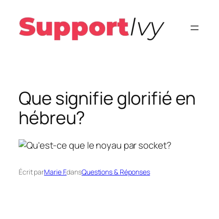
Aller
au
contenu
Que signifie glorifié en
hébreu?
Écrit par
Marie F.
dans
Questions & Réponses