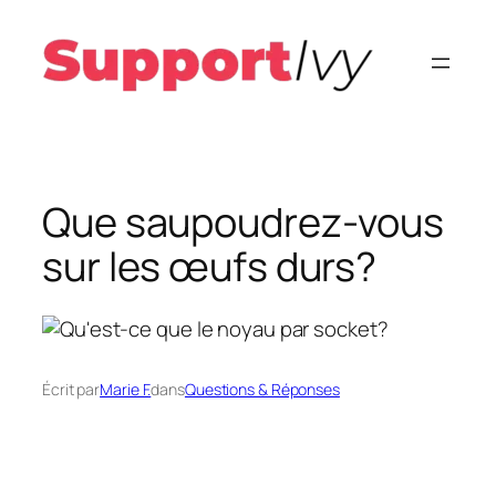
Aller
au
contenu
Que saupoudrez-vous
sur les œufs durs?
Écrit par
Marie F.
dans
Questions & Réponses