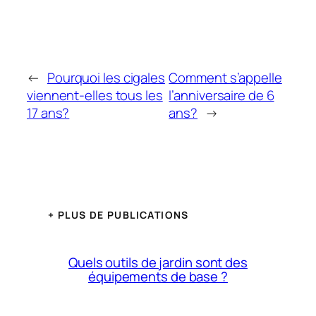
←
Pourquoi les cigales
Comment s’appelle
viennent-elles tous les
l’anniversaire de 6
17 ans?
ans?
→
+ PLUS DE PUBLICATIONS
Quels outils de jardin sont des
équipements de base ?