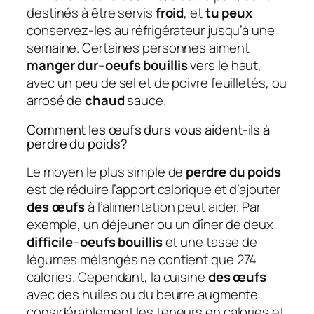
destinés à être servis
froid
, et
tu peux
conservez-les au réfrigérateur jusqu’à une
semaine. Certaines personnes aiment
manger dur
–
oeufs bouillis
vers le haut,
avec un peu de sel et de poivre feuilletés, ou
arrosé de
chaud
sauce.
Comment les œufs durs vous aident-ils à
perdre du poids?
Le moyen le plus simple de
perdre du poids
est de réduire l’apport calorique et d’ajouter
des œufs
à l’alimentation peut aider. Par
exemple, un déjeuner ou un dîner de deux
difficile
–
oeufs bouillis
et une tasse de
légumes mélangés ne contient que 274
calories. Cependant, la cuisine
des œufs
avec des huiles ou du beurre augmente
considérablement les teneurs en calories et