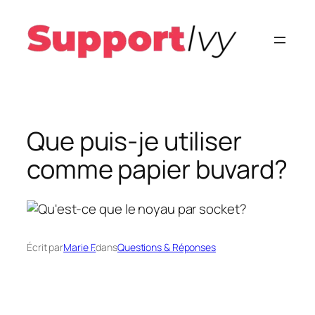
Aller
au
contenu
Que puis-je utiliser
comme papier buvard?
Écrit par
Marie F.
dans
Questions & Réponses