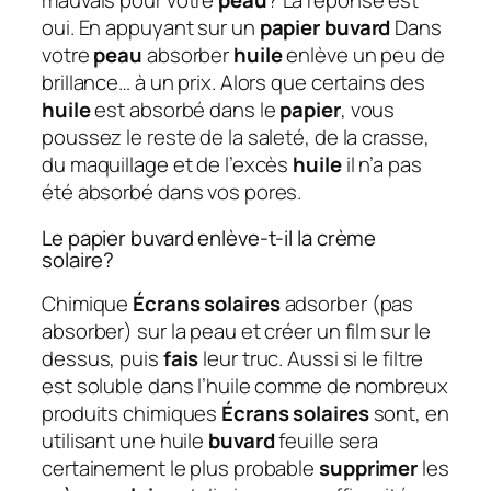
mauvais pour votre
peau
? La réponse est
oui. En appuyant sur un
papier buvard
Dans
votre
peau
absorber
huile
enlève un peu de
brillance… à un prix. Alors que certains des
huile
est absorbé dans le
papier
, vous
poussez le reste de la saleté, de la crasse,
du maquillage et de l’excès
huile
il n’a pas
été absorbé dans vos pores.
Le papier buvard enlève-t-il la crème
solaire?
Chimique
Écrans solaires
adsorber (pas
absorber) sur la peau et créer un film sur le
dessus, puis
fais
leur truc. Aussi si le filtre
est soluble dans l’huile comme de nombreux
produits chimiques
Écrans solaires
sont, en
utilisant une huile
buvard
feuille sera
certainement le plus probable
supprimer
les