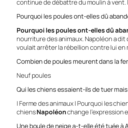
continue de débattre du moulin à vent.
Pourquoi les poules ont-elles dû aban
Pourquoi les poules ont-elles dû ab
nourriture des animaux. Napoléon a dit 
voulait arrêter la rébellion contre lui e
Combien de poules meurent dans la f
Neuf poules
Qui les chiens essaient-ils de tuer ma
| Ferme des animaux | Pourquoi les chie
chiens
Napoléon
change l’expression 
Une boule de neige a-t-elle été tuée à