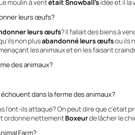
 Le moulin à vent
était Snowball’s
idée et il l
donner leurs œufs?
andonner leurs œufs
? Il fallait des biens à ve
qu’ils non plus
abandonné leurs œufs
ou ils 
n menaçant les animaux et en les faisant craind
erme des animaux?
is échouent dans la ferme des animaux?
ns l’ont-ils attaqué? On peut dire que c’était
et ordonne nettement
Boxeur
de lâcher le ch
 Animal Farm?