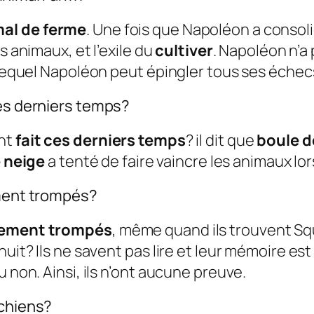
al de ferme
. Une fois que Napoléon a consoli
es animaux, et l’exile du
cultiver
. Napoléon n’a
r lequel Napoléon peut épingler tous ses échec
ces derniers temps?
ant
fait ces derniers temps
? il dit que
boule d
 neige
a tenté de faire vaincre les animaux lors
ement trompés?
ilement trompés
, même quand ils trouvent Squ
nuit? Ils ne savent pas lire et leur mémoire es
 non. Ainsi, ils n’ont aucune preuve.
 chiens?