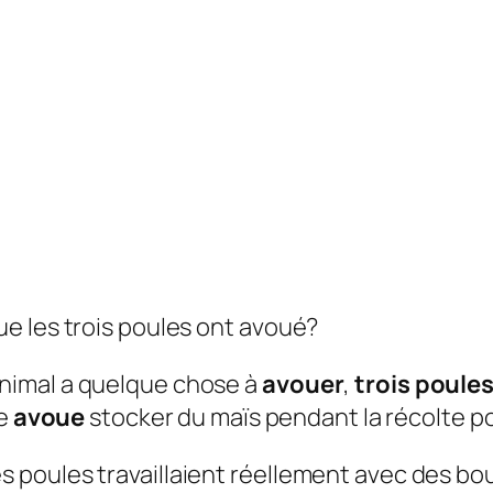
e les trois poules ont avoué?
nimal a quelque chose à
avouer
,
trois poule
ie
avoue
stocker du maïs pendant la récolte po
 poules travaillaient réellement avec des bo