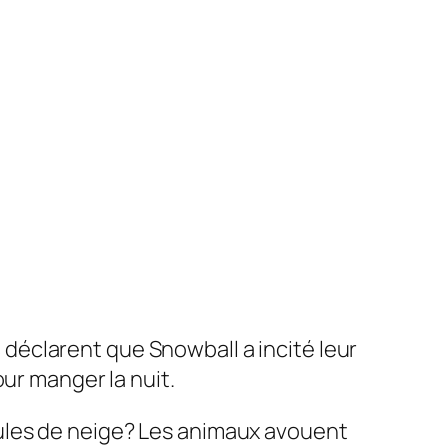
s
déclarent que Snowball a incité leur
ur manger la nuit.
ules de neige?
Les animaux avouent