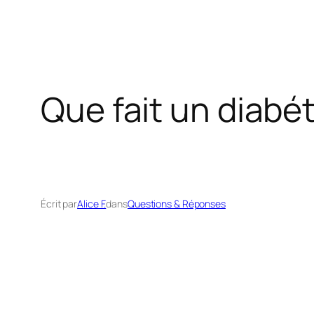
Que fait un diabé
Écrit par
Alice F.
dans
Questions & Réponses