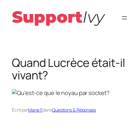
Aller
au
contenu
Quand Lucrèce était-il
vivant?
Écrit par
Marie F.
dans
Questions & Réponses