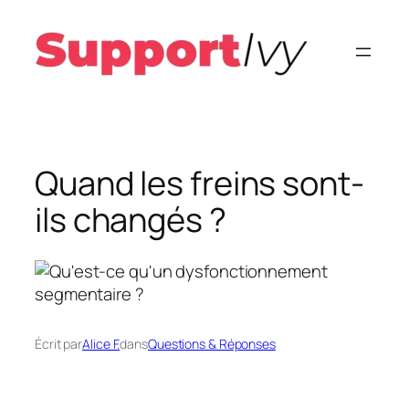
Aller
au
contenu
Quand les freins sont-
ils changés ?
Écrit par
Alice F.
dans
Questions & Réponses