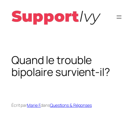
Aller
au
contenu
Quand le trouble
bipolaire survient-il?
Écrit par
Marie F.
dans
Questions & Réponses