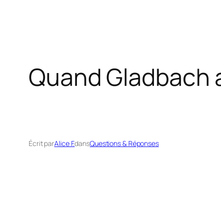
Quand Gladbach a-
Écrit par
Alice F.
dans
Questions & Réponses