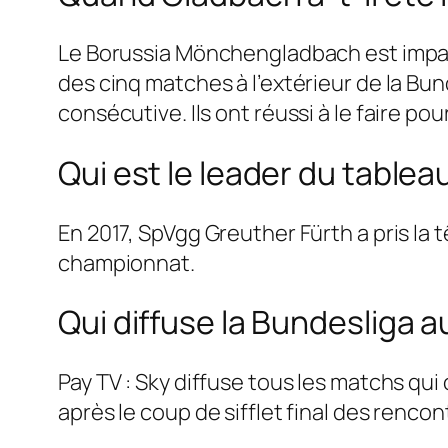
Le Borussia Mönchengladbach est imparab
des cinq matches à l’extérieur de la Bun
consécutive. Ils ont réussi à le faire po
Qui est le leader du table
En 2017, SpVgg Greuther Fürth a pris l
championnat.
Qui diffuse la Bundesliga a
Pay TV : Sky diffuse tous les matchs qu
après le coup de sifflet final des renco