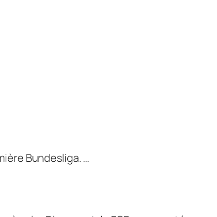
mière Bundesliga. …
.