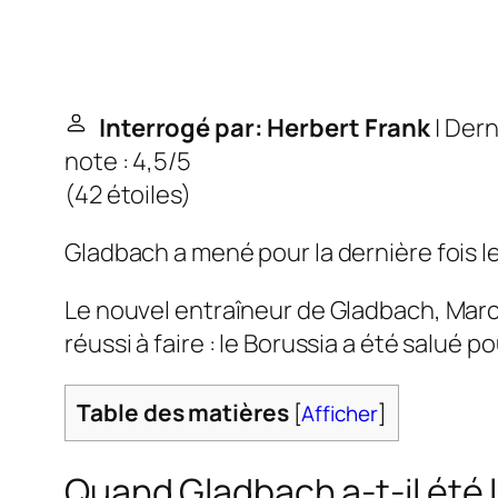
Interrogé par: Herbert Frank
| Dern
note : 4,5/5
(
42 étoiles
)
Gladbach a mené pour la dernière fois l
Le nouvel entraîneur de Gladbach, Marco
réussi à faire : le Borussia a été salué p
Table des matières
[
Afficher
]
Quand Gladbach a-t-il été 