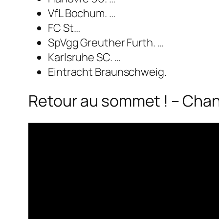
VfL Bochum. …
FC St…
SpVgg Greuther Furth. …
Karlsruhe SC. …
Eintracht Braunschweig.
Retour au sommet ! – Cha