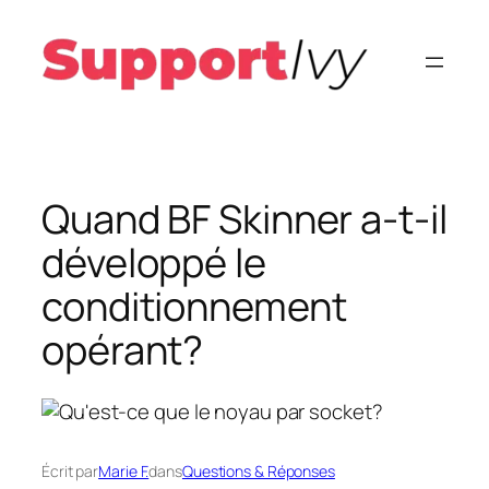
Aller
au
contenu
Quand BF Skinner a-t-il
développé le
conditionnement
opérant?
Écrit par
Marie F.
dans
Questions & Réponses