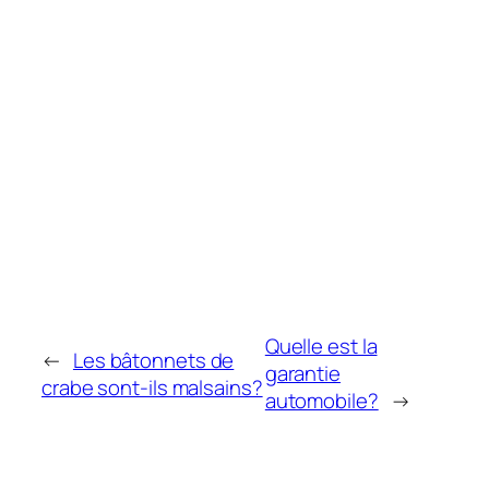
Quelle est la
←
Les bâtonnets de
garantie
crabe sont-ils malsains?
automobile?
→