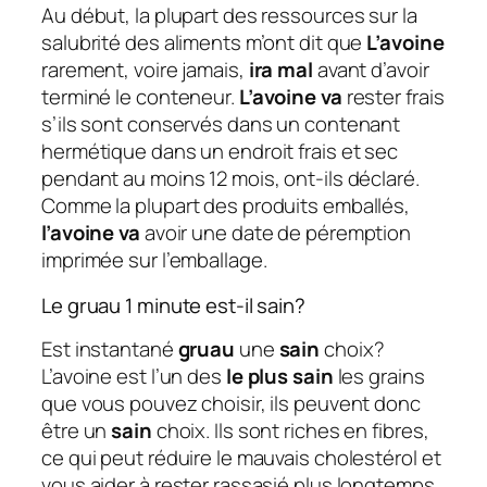
Au début, la plupart des ressources sur la
salubrité des aliments m’ont dit que
L’avoine
rarement, voire jamais,
ira mal
avant d’avoir
terminé le conteneur.
L’avoine va
rester frais
s’ils sont conservés dans un contenant
hermétique dans un endroit frais et sec
pendant au moins 12 mois, ont-ils déclaré.
Comme la plupart des produits emballés,
l’avoine va
avoir une date de péremption
imprimée sur l’emballage.
Le gruau 1 minute est-il sain?
Est instantané
gruau
une
sain
choix?
L’avoine est l’un des
le plus sain
les grains
que vous pouvez choisir, ils peuvent donc
être un
sain
choix. Ils sont riches en fibres,
ce qui peut réduire le mauvais cholestérol et
vous aider à rester rassasié plus longtemps.