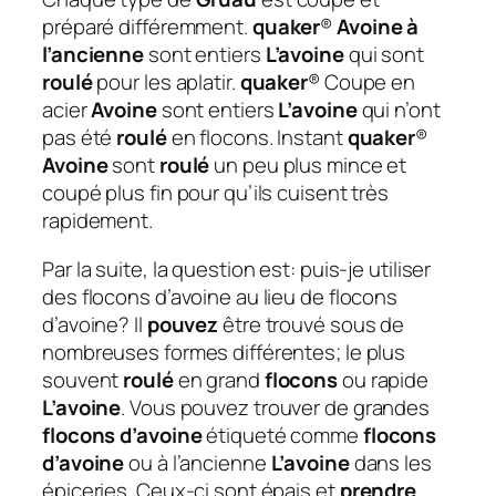
préparé différemment.
quaker
®
Avoine à
l’ancienne
sont entiers
L’avoine
qui sont
roulé
pour les aplatir.
quaker
® Coupe en
acier
Avoine
sont entiers
L’avoine
qui n’ont
pas été
roulé
en flocons. Instant
quaker
®
Avoine
sont
roulé
un peu plus mince et
coupé plus fin pour qu’ils cuisent très
rapidement.
Par la suite, la question est: puis-je utiliser
des flocons d’avoine au lieu de flocons
d’avoine?
Il
pouvez
être trouvé sous de
nombreuses formes différentes; le plus
souvent
roulé
en grand
flocons
ou rapide
L’avoine
. Vous pouvez trouver de grandes
flocons d’avoine
étiqueté comme
flocons
d’avoine
ou à l’ancienne
L’avoine
dans les
épiceries. Ceux-ci sont épais et
prendre