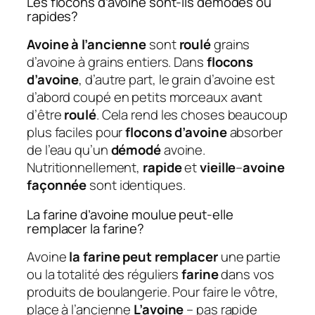
Les flocons d’avoine sont-ils démodés ou
rapides?
Avoine à l’ancienne
sont
roulé
grains
d’avoine à grains entiers. Dans
flocons
d’avoine
, d’autre part, le grain d’avoine est
d’abord coupé en petits morceaux avant
d’être
roulé
. Cela rend les choses beaucoup
plus faciles pour
flocons d’avoine
absorber
de l’eau qu’un
démodé
avoine.
Nutritionnellement,
rapide
et
vieille
–
avoine
façonnée
sont identiques.
La farine d’avoine moulue peut-elle
remplacer la farine?
Avoine
la farine peut remplacer
une partie
ou la totalité des réguliers
farine
dans vos
produits de boulangerie. Pour faire le vôtre,
place à l’ancienne
L’avoine
– pas rapide