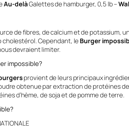
ne
Au-delà
Galettes de hamburger, 0,5 lb –
Wa
rce de fibres, de calcium et de potassium, 
o cholestérol. Cependant, le
Burger impossib
nous devraient limiter.
ger impossible?
urgers
provient de leurs principaux ingrédie
 poudre obtenue par extraction de protéines de
ines d’hème, de soja et de pomme de terre.
ible?
NATIONALE