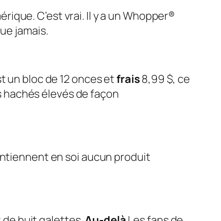
mérique. C’est vrai. Il y a un Whopper®
ue jamais.
t un bloc de 12 onces et
frais
8,99 $, ce
ufs hachés élevés de façon
contiennent en soi aucun produit
de huit galettes.
Au-delà
Les fans de