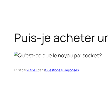
Puis-je acheter u
Écrit par
Marie F.
dans
Questions & Réponses