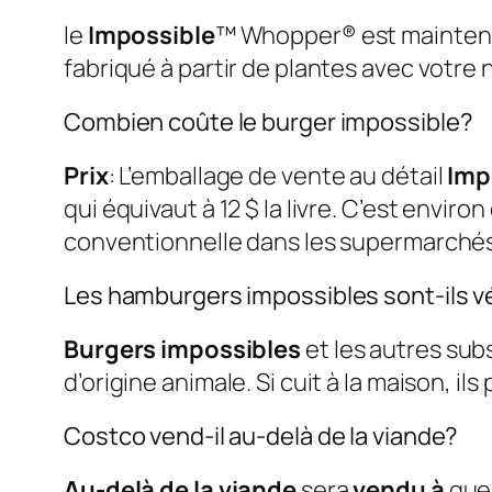
le
Impossible
™ Whopper® est maintena
fabriqué à partir de plantes avec votre 
Combien coûte le burger impossible?
Prix
: L’emballage de vente au détail
Imp
qui équivaut à 12 $ la livre. C’est envi
conventionnelle dans les supermarchés, 
Les hamburgers impossibles sont-ils v
Burgers impossibles
et les autres sub
d’origine animale. Si cuit à la maison, i
Costco vend-il au-delà de la viande?
Au-delà de la viande
sera
vendu à
que