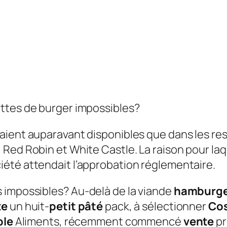
ttes de burger impossibles?
taient auparavant disponibles que dans les r
 Red Robin et White Castle. La raison pour laq
ciété attendait l’approbation réglementaire.
s impossibles?
Au-delà de la viande
hamburge
te
un huit-
petit pâté
pack, à sélectionner
Co
ble
Aliments, récemment commencé
vente
pr