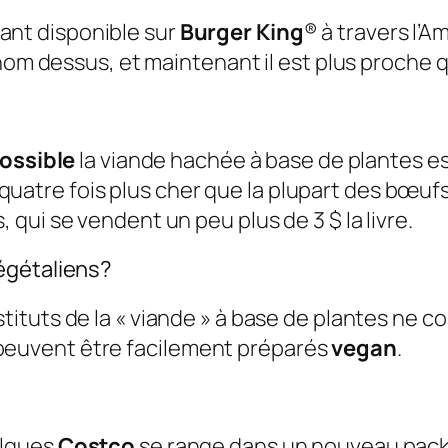
nt disponible sur
Burger King
® à travers l’A
nom dessus, et maintenant il est plus proche q
ossible
la viande hachée à base de plantes es
ron quatre fois plus cher que la plupart des bœ
qui se vendent un peu plus de 3 $ la livre.
égétaliens?
stituts de la « viande » à base de plantes ne 
ls peuvent être facilement préparés
vegan
.
lques
Costco
se range dans un nouveau pack 